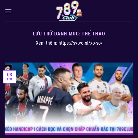
Chuyển
đến
nội
dung
LƯU TRỮ DANH MỤC:
THỂ THAO
Xem thêm:
https://svtvo.nl/xo-so/
03
Th8