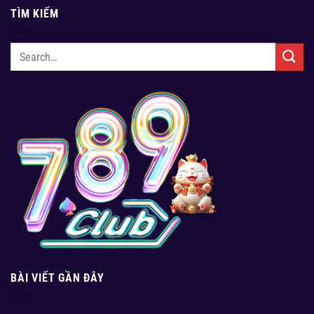
TÌM KIẾM
BÀI VIẾT GẦN ĐÂY