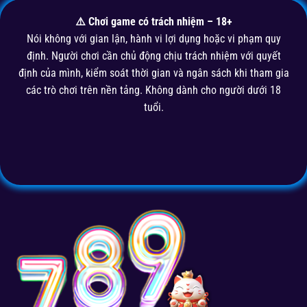
⚠️ Chơi game có trách nhiệm – 18+
Nói không với gian lận, hành vi lợi dụng hoặc vi phạm quy
định. Người chơi cần chủ động chịu trách nhiệm với quyết
định của mình, kiểm soát thời gian và ngân sách khi tham gia
các trò chơi trên nền tảng. Không dành cho người dưới 18
tuổi.