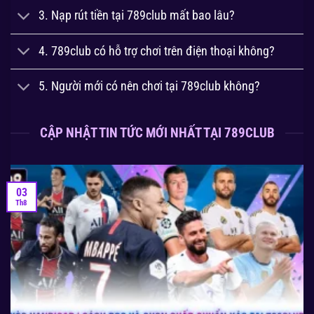
3. Nạp rút tiền tại 789club mất bao lâu?
4. 789club có hỗ trợ chơi trên điện thoại không?
5. Người mới có nên chơi tại 789club không?
CẬP NHẬT TIN TỨC MỚI NHẤT TẠI 789CLUB
03
Th8