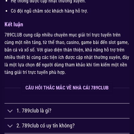
Hệ thống được cập nhật thường xuyên.
Có đội ngũ chăm sóc khách hàng hỗ trợ.
Kết luận
789CLUB cung cấp nhiều chuyên mục giải trí trực tuyến trên
cùng một nền tảng, từ thể thao, casino, game bài đến slot game,
bắn cá và xổ số. Với giao diện thân thiện, khả năng hỗ trợ trên
nhiều thiết bị cùng các tiện ích được cập nhật thường xuyên, đây
là một lựa chọn để người dùng tham khảo khi tìm kiếm một nền
tảng giải trí trực tuyến phù hợp.
CÂU HỎI THẮC MẮC VỀ NHÀ CÁI 789CLUB
1. 789club là gì?
2. 789club có uy tín không?